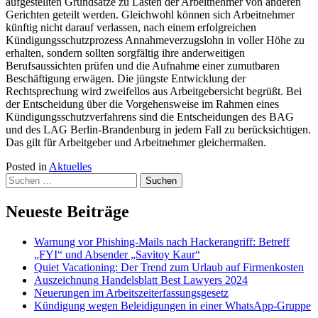
aufgestellten Grundsätze zu Lasten der Arbeitnehmer von anderen
Gerichten geteilt werden. Gleichwohl können sich Arbeitnehmer
künftig nicht darauf verlassen, nach einem erfolgreichen
Kündigungsschutzprozess Annahmeverzugslohn in voller Höhe zu
erhalten, sondern sollten sorgfältig ihre anderweitigen
Berufsaussichten prüfen und die Aufnahme einer zumutbaren
Beschäftigung erwägen. Die jüngste Entwicklung der
Rechtsprechung wird zweifellos aus Arbeitgebersicht begrüßt. Bei
der Entscheidung über die Vorgehensweise im Rahmen eines
Kündigungsschutzverfahrens sind die Entscheidungen des BAG
und des LAG Berlin-Brandenburg in jedem Fall zu berücksichtigen.
Das gilt für Arbeitgeber und Arbeitnehmer gleichermaßen.
Posted in
Aktuelles
Suchen
nach:
Neueste Beiträge
Warnung vor Phishing-Mails nach Hackerangriff: Betreff
„FYI“ und Absender „Savitoy Kaur“
Quiet Vacationing: Der Trend zum Urlaub auf Firmenkosten
Auszeichnung Handelsblatt Best Lawyers 2024
Neuerungen im Arbeitszeiterfassungsgesetz
Kündigung wegen Beleidigungen in einer WhatsApp-Gruppe