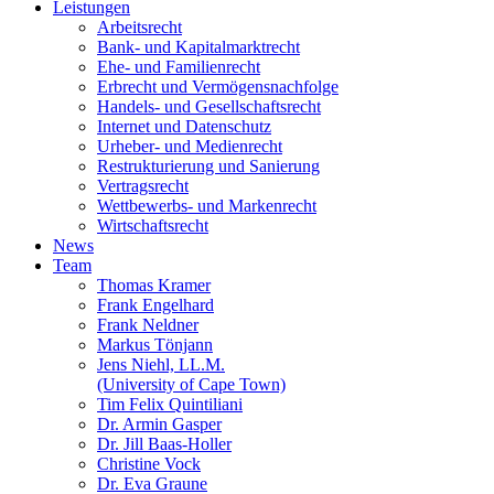
Leistungen
Arbeitsrecht
Bank- und Kapitalmarktrecht
Ehe- und Familienrecht
Erbrecht und Vermögensnachfolge
Handels- und Gesellschaftsrecht
Internet und Datenschutz
Urheber- und Medienrecht
Restrukturierung und Sanierung
Vertragsrecht
Wettbewerbs- und Markenrecht
Wirtschaftsrecht
News
Team
Thomas Kramer
Frank Engelhard
Frank Neldner
Markus Tönjann
Jens Niehl, LL.M.
(University of Cape Town)
Tim Felix Quintiliani
Dr. Armin Gasper
Dr. Jill Baas-Holler
Christine Vock
Dr. Eva Graune