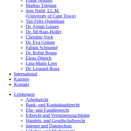
Frank Neldner
Markus Tönjann
Jens Niehl, LL.M.
(University of Cape Town)
Tim Felix Quintiliani
Dr. Armin Gasper
Dr. Jill Baas-Holler
Christine Vock
Dr. Eva Graune
Fabian Schrumpf
Dr. Robin Braun
Elena Dittrich
Lina-Maria Loos
Dr. Leonard Bona
International
Karriere
Kontakt
Leistungen
Arbeitsrecht
Bank- und Kapitalmarktrecht
Ehe- und Familienrecht
Erbrecht und Vermögensnachfolge
Handels- und Gesellschaftsrecht
Internet und Datenschutz